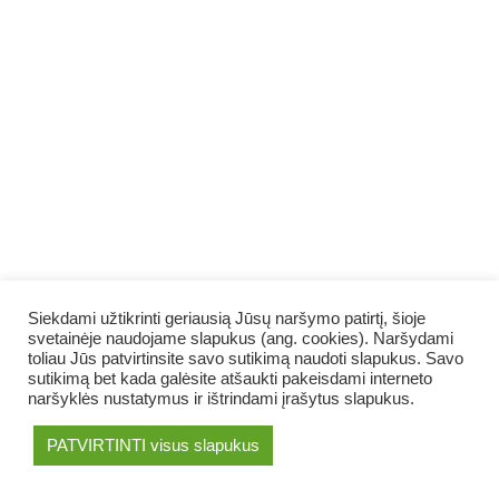
Siekdami užtikrinti geriausią Jūsų naršymo patirtį, šioje
svetainėje naudojame slapukus (ang. cookies). Naršydami
toliau Jūs patvirtinsite savo sutikimą naudoti slapukus. Savo
sutikimą bet kada galėsite atšaukti pakeisdami interneto
naršyklės nustatymus ir ištrindami įrašytus slapukus.
PATVIRTINTI visus slapukus